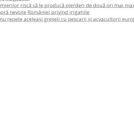
ierilor riscă să le producă pierderi de două ori mai mar
oră nevoile României privind irigațiile
 nu repete aceleași greșeli cu pescarii și acvacultorii eur