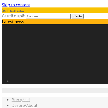
Skip to content
Se încarcă...
Caută după:
Latest news
Bun găsit!
Despre/About