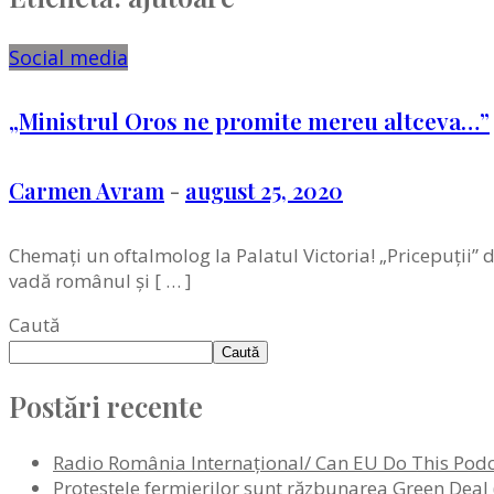
Social media
„Ministrul Oros ne promite mereu altceva…”
Carmen Avram
-
august 25, 2020
Chemați un oftalmolog la Palatul Victoria! „Pricepuții”
vadă românul şi [ … ]
Caută
Caută
Postări recente
Radio România Internaţional/ Can EU Do This Podca
Protestele fermierilor sunt răzbunarea Green Dea