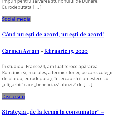
impun pentru salvarea sturionului de Dunăre.
Eurodeputata [ … ]
Social media
Când nu eşti de acord, nu eşti de acord!
Carmen Avram
-
februarie 15, 2020
În studioul France24, am luat feroce apărarea
României şi, mai ales, a fermierilor ei, pe care, colegii
de platou, eurodeputați, încercau să îi amestece cu
„oligarhii” care „beneficiază abuziv” de [ … ]
Discursuri
Strategia „de la fermă la consumator” –