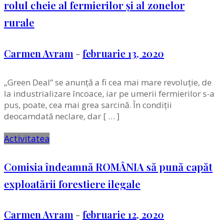
rolul cheie al fermierilor și al zonelor
rurale
Carmen Avram
-
februarie 13, 2020
„Green Deal” se anunță a fi cea mai mare revoluție, de
la industrializare încoace, iar pe umerii fermierilor s-a
pus, poate, cea mai grea sarcină. În condiții
deocamdată neclare, dar [ … ]
Activitatea
Comisia îndeamnă ROMÂNIA să pună capăt
exploatării forestiere ilegale
Carmen Avram
-
februarie 12, 2020