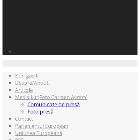
Bun găsit!
Despre/About
Articole
Media kit (Foto Carmen Avram)
Comunicate de presă
Foto presă
Contact
Parlamentul European
Uniunea Europeană